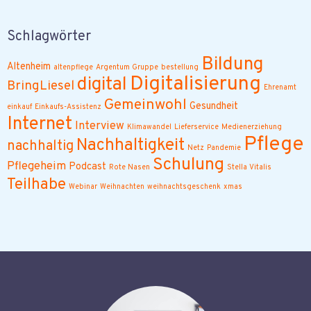
Schlagwörter
Bildung
Altenheim
altenpflege
Argentum Gruppe
bestellung
Digitalisierung
digital
BringLiesel
Ehrenamt
Gemeinwohl
Gesundheit
einkauf
Einkaufs-Assistenz
Internet
Interview
Klimawandel
Lieferservice
Medienerziehung
Pflege
Nachhaltigkeit
nachhaltig
Netz
Pandemie
Schulung
Pflegeheim
Podcast
Rote Nasen
Stella Vitalis
Teilhabe
Webinar
Weihnachten
weihnachtsgeschenk
xmas