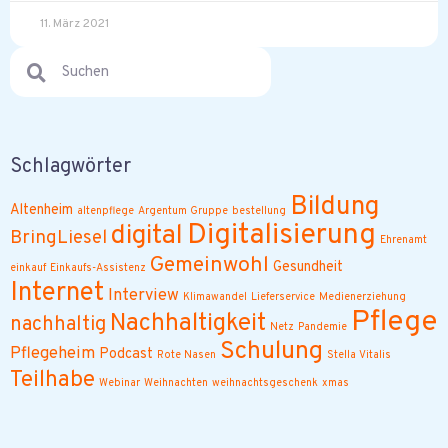
11. März 2021
Schlagwörter
Bildung
Altenheim
altenpflege
Argentum Gruppe
bestellung
Digitalisierung
digital
BringLiesel
Ehrenamt
Gemeinwohl
Gesundheit
einkauf
Einkaufs-Assistenz
Internet
Interview
Klimawandel
Lieferservice
Medienerziehung
Pflege
Nachhaltigkeit
nachhaltig
Netz
Pandemie
Schulung
Pflegeheim
Podcast
Rote Nasen
Stella Vitalis
Teilhabe
Webinar
Weihnachten
weihnachtsgeschenk
xmas